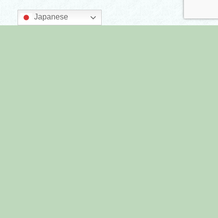
Japanese
主催：墨田区商店街連合会
後援：墨田区
すみだまちゼミとは
プライバシーポリシー
すみだまちゼミ All Rights Reserved.