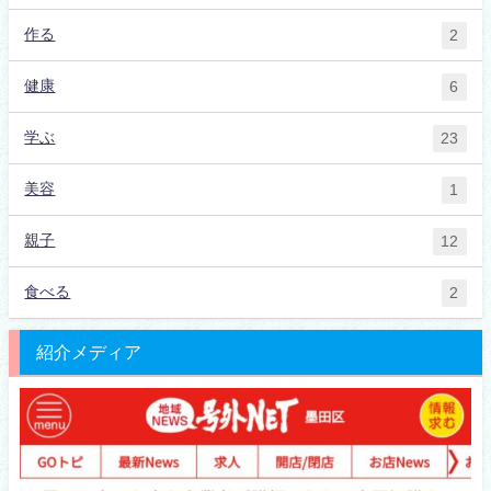
作る
2
健康
6
学ぶ
23
美容
1
親子
12
食べる
2
紹介メディア