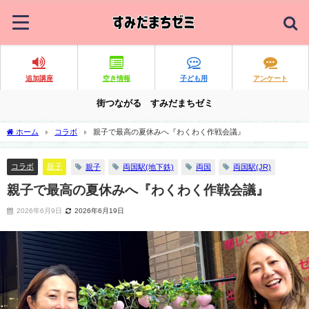
追加講座
空き情報
子ども用
アンケート
街つながる すみだまちゼミ
ホーム
コラボ
親子で最高の夏休みへ『わくわく作戦会議』
コラボ
親子
親子
両国駅(地下鉄)
両国
両国駅(JR)
親子で最高の夏休みへ『わくわく作戦会議』
2026年6月9日
2026年6月19日