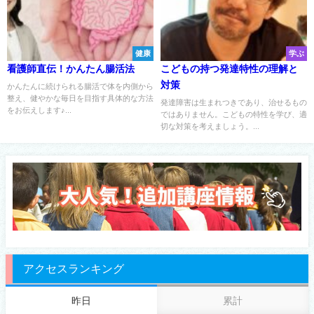
健康
学ぶ
看護師直伝！かんたん腸活法
こどもの持つ発達特性の理解と
対策
かんたんに続けられる腸活で体を内側から
整え、健やかな毎日を目指す具体的な方法
発達障害は生まれつきであり、治せるもの
をお伝えします♪...
ではありません。こどもの特性を学び、適
切な対策を考えましょう。...
アクセスランキング
昨日
累計