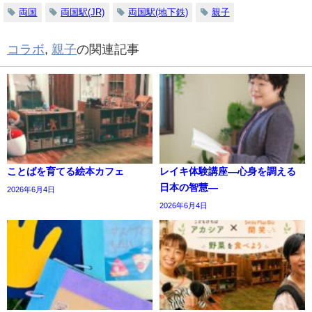
両国
両国駅(JR)
両国駅(地下鉄)
親子
コラボ
,
親子
の関連記事
ことばを育てる絵本カフェ
レイキ体験講座―心身を調える
日本の智慧―
2026年6月4日
2026年6月4日