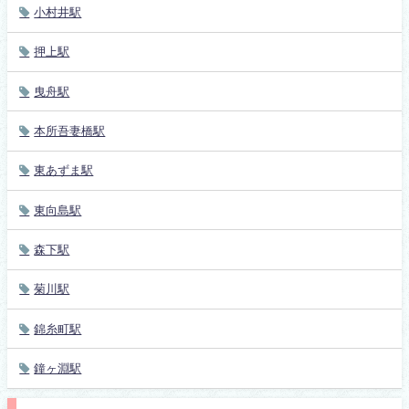
小村井駅
押上駅
曳舟駅
本所吾妻橋駅
東あずま駅
東向島駅
森下駅
菊川駅
錦糸町駅
鐘ヶ淵駅