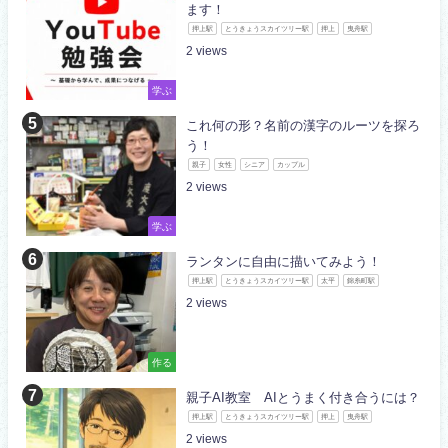
ます！
押上駅
とうきょうスカイツリー駅
押上
曳舟駅
2
学ぶ
これ何の形？名前の漢字のルーツを探ろ
う！
親子
女性
シニア
カップル
2
学ぶ
ランタンに自由に描いてみよう！
押上駅
とうきょうスカイツリー駅
太平
錦糸町駅
2
作る
親子AI教室 AIとうまく付き合うには？
押上駅
とうきょうスカイツリー駅
押上
曳舟駅
2