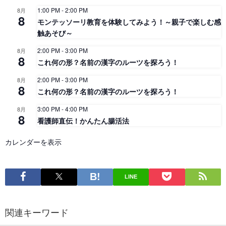
1:00 PM
-
2:00 PM
8月
8
モンテッソーリ教育を体験してみよう！～親子で楽しむ感
触あそび～
2:00 PM
-
3:00 PM
8月
8
これ何の形？名前の漢字のルーツを探ろう！
2:00 PM
-
3:00 PM
8月
8
これ何の形？名前の漢字のルーツを探ろう！
3:00 PM
-
4:00 PM
8月
8
看護師直伝！かんたん腸活法
カレンダーを表示
LINE
関連キーワード