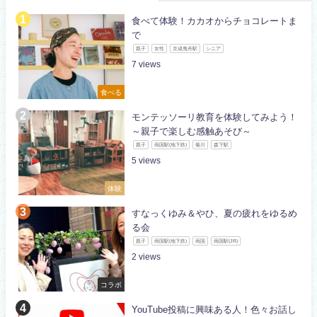
食べて体験！カカオからチョコレートま
で
親子
女性
京成曳舟駅
シニア
7
食べる
モンテッソーリ教育を体験してみよう！
～親子で楽しむ感触あそび～
親子
両国駅(地下鉄)
菊川
森下駅
5
体験
すなっくゆみ＆やひ、夏の疲れをゆるめ
る会
親子
両国駅(地下鉄)
両国
両国駅(JR)
2
コラボ
YouTube投稿に興味ある人！色々お話し