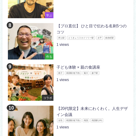
学ぶ
【プロ直伝】 ひと目で伝わる名刺5つの
コツ
押上駅
とうきょうスカイツリー駅
太平
錦糸町駅
1
作る
子ども体験 × 親の食講座
親子
両国駅(地下鉄)
菊川
森下駅
1
コラボ
【20代限定】未来にわくわく。人生デザ
イン会議
女性
両国駅(地下鉄)
両国
両国駅(JR)
1