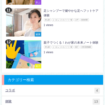
学ぶ
足シャンプーで健やかな足へフットケア
体験
押上駅
とうきょうスカイツリー駅
太平
錦糸町駅
1
健康
親子でつくる！わが家の未来ノート体験
押上駅
とうきょうスカイツリー駅
親子
本所吾妻橋駅
1
親子
カテゴリー検索
コラボ
4
体験
13