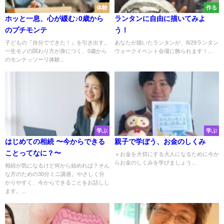
体験
作る
ホッと一息、心が緩む♪0歳から
ランタンに自由に描いてみよ
のプチモンテ
う！
子どもの『自分でできた！』を引き出す。
あなたが描いたランタンが、8/29ランタン
一生モノの関わり方が身につく、0歳から
ウォークイベント会場に飾られます！...
のモンテッソーリ体験...
学ぶ
学ぶ
はじめての相続 〜今からできる
親子で学ぼう、お金のしくみ
ことってなに？〜
ｖお金を大切にする大人になるために今か
らお金のしくみを学びましょう...
相続が気になるけど何から始めれば？そん
な方のための30分ミニ講座。やさしく分
かりやすく、今からできることをお話しし
ます。...