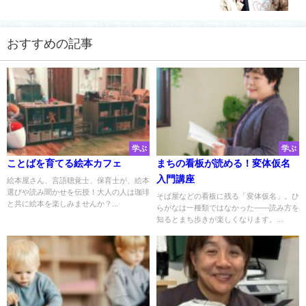
おすすめの記事
学ぶ
学ぶ
ことばを育てる絵本カフェ
まちの看板が読める！変体仮名
入門講座
絵本屋さん、言語聴覚士、保育士が、絵本
選びや読み聞かせを伝授！大人の人は珈琲
そば屋などの看板に残る「変体仮名」。ひ
と共に絵本を楽しみませんか？...
らがなは一種類ではなかった――読み方を
知るとまち歩きが楽しくなります。...