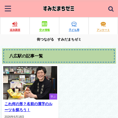
追加講座
空き情報
子ども用
アンケート
街つながる すみだまちゼミ
八広駅の記事一覧
学ぶ
これ何の形？名前の漢字のル
ーツを探ろう！
2026年6月18日