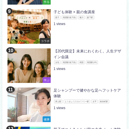
作る
子ども体験 × 親の食講座
親子
両国駅(地下鉄)
菊川
森下駅
1
コラボ
【20代限定】未来にわくわく。人生デザ
イン会議
女性
両国駅(地下鉄)
両国
両国駅(JR)
1
学ぶ
足シャンプーで健やかな足へフットケア
体験
押上駅
とうきょうスカイツリー駅
太平
錦糸町駅
1
健康