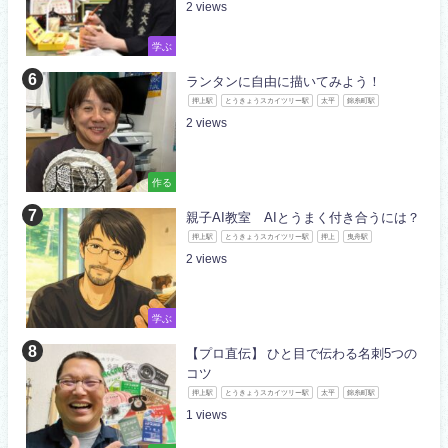
2
学ぶ
ランタンに自由に描いてみよう！
押上駅
とうきょうスカイツリー駅
太平
錦糸町駅
2
作る
親子AI教室 AIとうまく付き合うには？
押上駅
とうきょうスカイツリー駅
押上
曳舟駅
2
学ぶ
【プロ直伝】 ひと目で伝わる名刺5つの
コツ
押上駅
とうきょうスカイツリー駅
太平
錦糸町駅
1