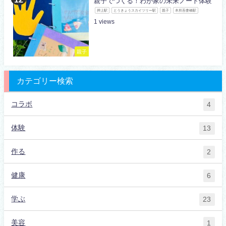
親子でつくる！わが家の未来ノート体験
押上駅
とうきょうスカイツリー駅
親子
本所吾妻橋駅
1
親子
カテゴリー検索
コラボ
4
体験
13
作る
2
健康
6
学ぶ
23
美容
1