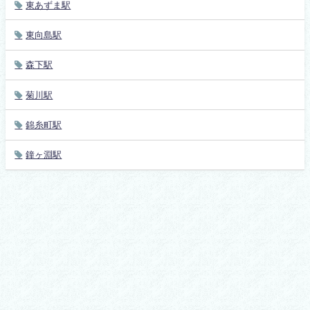
東あずま駅
東向島駅
森下駅
菊川駅
錦糸町駅
鐘ヶ淵駅