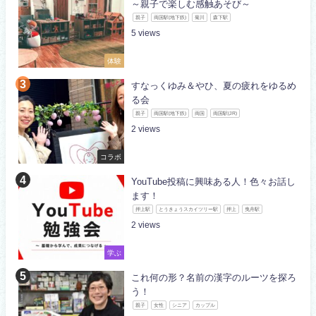
～親子で楽しむ感触あそび～
親子
両国駅(地下鉄)
菊川
森下駅
5
体験
すなっくゆみ＆やひ、夏の疲れをゆるめ
る会
親子
両国駅(地下鉄)
両国
両国駅(JR)
2
コラボ
YouTube投稿に興味ある人！色々お話し
ます！
押上駅
とうきょうスカイツリー駅
押上
曳舟駅
2
学ぶ
これ何の形？名前の漢字のルーツを探ろ
う！
親子
女性
シニア
カップル