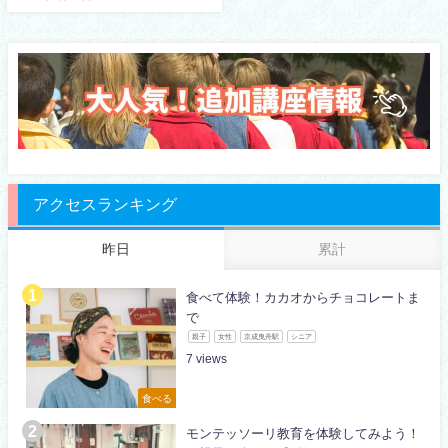
アクセスランキング
昨日
累計
食べて体験！カカオからチョコレートま
で
親子
女性
京成曳舟駅
シニア
7
食べる
モンテッソーリ教育を体験してみよう！