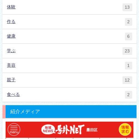
体験
13
作る
2
健康
6
学ぶ
23
美容
1
親子
12
食べる
2
紹介メディア