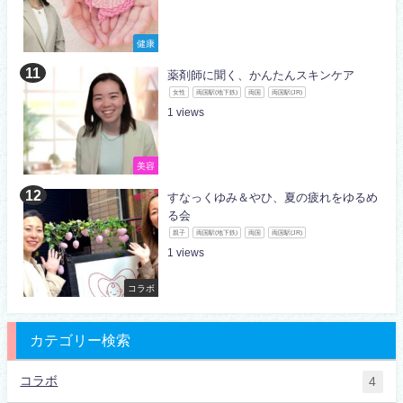
健康
薬剤師に聞く、かんたんスキンケア
女性
両国駅(地下鉄)
両国
両国駅(JR)
1
美容
すなっくゆみ＆やひ、夏の疲れをゆるめ
る会
親子
両国駅(地下鉄)
両国
両国駅(JR)
1
コラボ
カテゴリー検索
コラボ
4