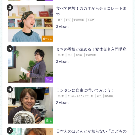
食べて体験！カカオからチョコレートま
で
親子
女性
京成曳舟駅
シニア
3
食べる
まちの看板が読める！変体仮名入門講座
押上駅
押上
曳舟駅
京成曳舟駅
3
学ぶ
ランタンに自由に描いてみよう！
押上駅
とうきょうスカイツリー駅
太平
錦糸町駅
2
作る
日本人のほとんどが知らない「こどもの