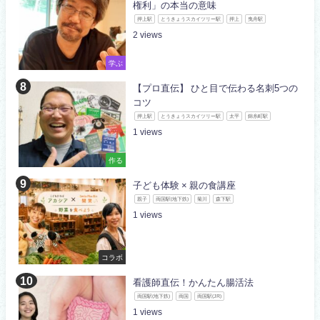
権利」の本当の意味
押上駅
とうきょうスカイツリー駅
押上
曳舟駅
2
学ぶ
【プロ直伝】 ひと目で伝わる名刺5つの
コツ
押上駅
とうきょうスカイツリー駅
太平
錦糸町駅
1
作る
子ども体験 × 親の食講座
親子
両国駅(地下鉄)
菊川
森下駅
1
コラボ
看護師直伝！かんたん腸活法
両国駅(地下鉄)
両国
両国駅(JR)
1