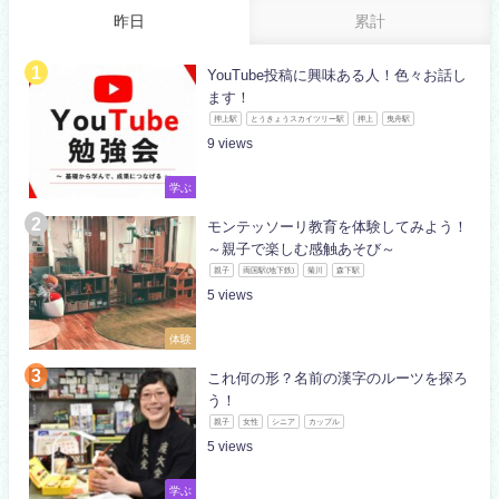
昨日
累計
YouTube投稿に興味ある人！色々お話し
ます！
押上駅
とうきょうスカイツリー駅
押上
曳舟駅
9
学ぶ
モンテッソーリ教育を体験してみよう！
～親子で楽しむ感触あそび～
親子
両国駅(地下鉄)
菊川
森下駅
5
体験
これ何の形？名前の漢字のルーツを探ろ
う！
親子
女性
シニア
カップル
5
学ぶ