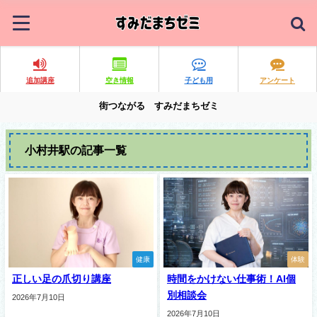
追加講座
空き情報
子ども用
アンケート
街つながる すみだまちゼミ
小村井駅の記事一覧
健康
体験
正しい足の爪切り講座
時間をかけない仕事術！AI個
別相談会
2026年7月10日
2026年7月10日