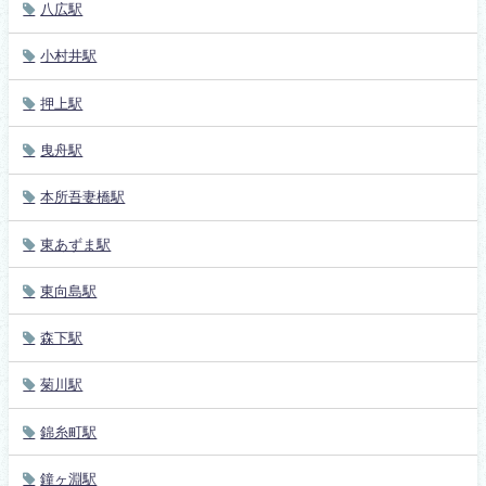
八広駅
小村井駅
押上駅
曳舟駅
本所吾妻橋駅
東あずま駅
東向島駅
森下駅
菊川駅
錦糸町駅
鐘ヶ淵駅