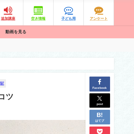
追加講座
空き情報
子ども用
アンケート
動画を見る
町駅
Facebook
コツ
post
はてブ