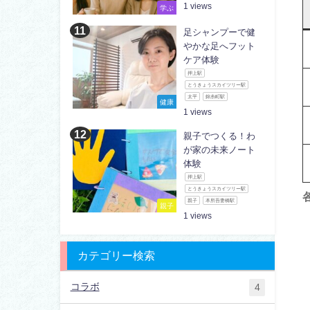
1
学ぶ
足シャンプーで健
やかな足へフット
ケア体験
押上駅
とうきょうスカイツリー駅
太平
錦糸町駅
健康
1
親子でつくる！わ
が家の未来ノート
体験
押上駅
とうきょうスカイツリー駅
親子
本所吾妻橋駅
親子
1
カテゴリー検索
コラボ
4