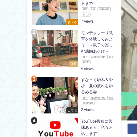
トまで
親子
女性
京成曳舟駅
シニア
7
食べる
モンテッソーリ教
育を体験してみよ
う！～親子で楽し
む感触あそび～
親子
両国駅(地下鉄)
菊川
森下駅
体験
5
すなっくゆみ＆や
ひ、夏の疲れをゆ
るめる会
親子
両国駅(地下鉄)
両国
両国駅(JR)
2
コラボ
YouTube投稿に興
味ある人！色々お
話します！