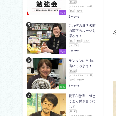
押上駅
とうきょうスカイツリー駅
押上
曳舟駅
学ぶ
2
これ何の形？名前
の漢字のルーツを
探ろう！
親子
女性
シニア
カップル
2
学ぶ
ランタンに自由に
描いてみよう！
押上駅
とうきょうスカイツリー駅
太平
錦糸町駅
2
作る
親子AI教室 AIと
うまく付き合うに
は？
押上駅
とうきょうスカイツリー駅