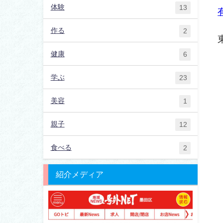
体験
13
作る
2
健康
6
学ぶ
23
美容
1
親子
12
食べる
2
紹介メディア