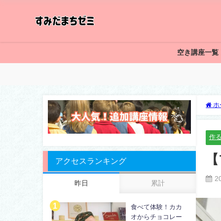
空き講座一覧
ホ
作
【
アクセスランキング
2
昨日
累計
食べて体験！カカ
オからチョコレー