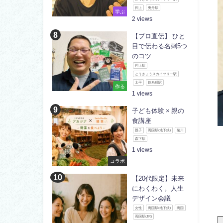
押上
曳舟駅
学ぶ
2
【プロ直伝】 ひと
目で伝わる名刺5つ
のコツ
押上駅
とうきょうスカイツリー駅
太平
錦糸町駅
作る
1
子ども体験 × 親の
食講座
親子
両国駅(地下鉄)
菊川
森下駅
1
コラボ
【20代限定】未来
にわくわく。人生
デザイン会議
女性
両国駅(地下鉄)
両国
両国駅(JR)