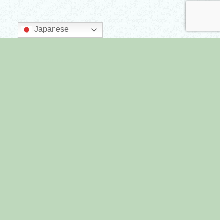
Japanese
主催：墨田区商店街連合会
後援：墨田区
すみだまちゼミとは
プライバシーポリシー
すみだまちゼミ All Rights Reserved.