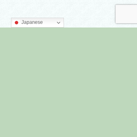
Japanese
主催：墨田区商店街連合会
後援：墨田区
すみだまちゼミとは
プライバシーポリシー