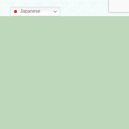
Japanese
主催：墨田区商店街連合会
後援：墨田区
すみだまちゼミとは
プライバシーポリシー
すみだまちゼミ All Rights Reserved.