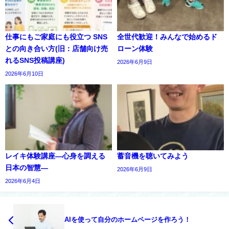
仕事にもご家庭にも役立つ SNS
全世代歓迎！みんなで始めるド
との向き合い方(旧：店舗向け売
ローン体験
れるSNS投稿講座)
2026年6月9日
2026年6月10日
レイキ体験講座―心身を調える
蓄音機を聴いてみよう
日本の智慧―
2026年6月9日
2026年6月4日
AIを使って自分のホームページを作ろう！