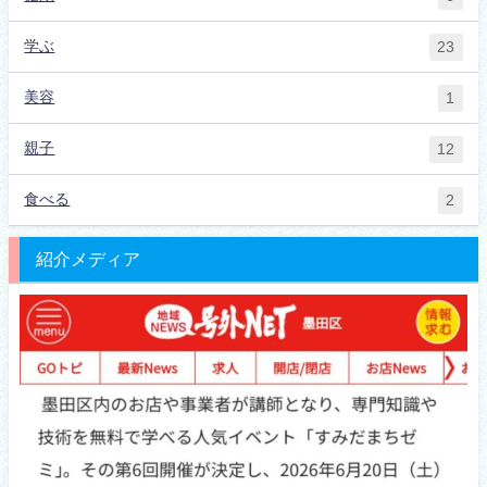
学ぶ
23
美容
1
親子
12
食べる
2
紹介メディア