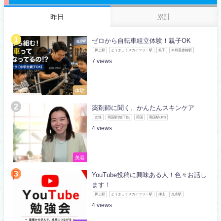
昨日
累計
ゼロから自転車組立体験！親子OK
押上駅
とうきょうスカイツリー駅
親子
本所吾妻橋駅
7
体験
薬剤師に聞く、かんたんスキンケア
女性
両国駅(地下鉄)
両国
両国駅(JR)
4
美容
YouTube投稿に興味ある人！色々お話し
ます！
押上駅
とうきょうスカイツリー駅
押上
曳舟駅
4