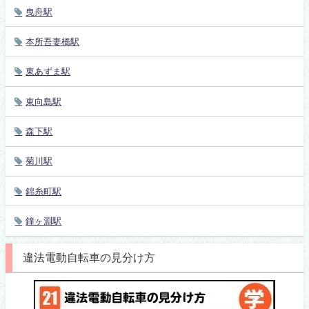
曳舟駅
本所吾妻橋駅
東あずま駅
東向島駅
森下駅
菊川駅
錦糸町駅
鐘ヶ淵駅
違法電動自転車の見分け方