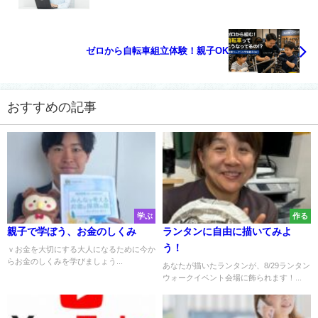
ゼロから自転車組立体験！親子OK
おすすめの記事
学ぶ
作る
親子で学ぼう、お金のしくみ
ランタンに自由に描いてみよ
う！
ｖお金を大切にする大人になるために今か
らお金のしくみを学びましょう...
あなたが描いたランタンが、8/29ランタン
ウォークイベント会場に飾られます！...