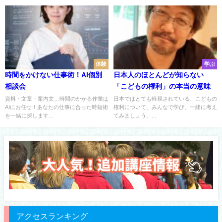
体験
学ぶ
時間をかけない仕事術！AI個別
日本人のほとんどが知らない
相談会
「こどもの権利」の本当の意味
資料・文章・案内文…時間のかかる作業は
日本ではとても軽視されている、こどもの
AIにお任せ！あなたの仕事に合った時短術
権利について、みんなで学び、一緒に考え
を一緒に探します...
てみましょう。...
アクセスランキング