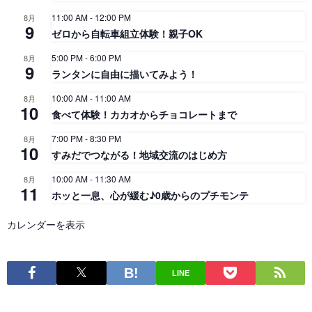
11:00 AM
-
12:00 PM
8月
9
ゼロから自転車組立体験！親子OK
5:00 PM
-
6:00 PM
8月
9
ランタンに自由に描いてみよう！
10:00 AM
-
11:00 AM
8月
10
食べて体験！カカオからチョコレートまで
7:00 PM
-
8:30 PM
8月
10
すみだでつながる！地域交流のはじめ方
10:00 AM
-
11:30 AM
8月
11
ホッと一息、心が緩む♪0歳からのプチモンテ
カレンダーを表示
LINE