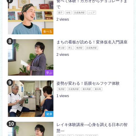
食べて体験！カカオからチョコレートま
で
親子
女性
京成曳舟駅
シニア
2
食べる
まちの看板が読める！変体仮名入門講座
押上駅
押上
曳舟駅
京成曳舟駅
2
学ぶ
姿勢が変わる！筋膜セルフケア体験
曳舟駅
京成曳舟駅
東向島駅
東向島
1
健康
レイキ体験講座―心身を調える日本の智
慧―