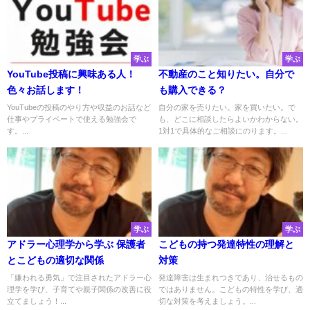
学ぶ
学ぶ
YouTube投稿に興味ある人！
不動産のこと知りたい。自分で
色々お話します！
も購入できる？
YouTubeの投稿のやり方や収益のお話など
自分の家を売りたい。家を買いたい。で
仕事やプライベートで使える勉強会で
も、どこに相談したらよいかわからない。
す。...
1対1で具体的なご相談にのります。...
学ぶ
学ぶ
アドラー心理学から学ぶ 保護者
こどもの持つ発達特性の理解と
とこどもの適切な関係
対策
「嫌われる勇気」で注目されたアドラー心
発達障害は生まれつきであり、治せるもの
理学を学び、子育てや親子関係の改善に役
ではありません。こどもの特性を学び、適
立てましょう！...
切な対策を考えましょう。...