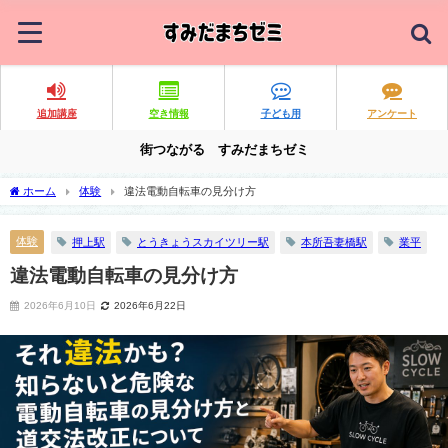
追加講座
空き情報
子ども用
アンケート
街つながる すみだまちゼミ
ホーム
体験
違法電動自転車の見分け方
体験
押上駅
とうきょうスカイツリー駅
本所吾妻橋駅
業平
違法電動自転車の見分け方
2026年6月10日
2026年6月22日