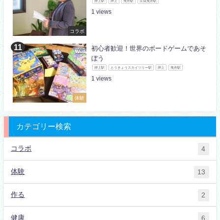
押上駅
押上
曳舟駅
京成曳舟駅
1
コラボ
初心者歓迎！世界のボードゲームであそ
ぼう
押上駅
とうきょうスカイツリー駅
押上
曳舟駅
1
体験
カテゴリー検索
コラボ
4
体験
13
作る
2
健康
6