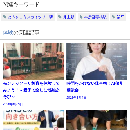
関連キーワード
とうきょうスカイツリー駅
押上駅
本所吾妻橋駅
業平
体験
の関連記事
モンテッソーリ教育を体験して
時間をかけない仕事術！AI個別
みよう！～親子で楽しむ感触あ
相談会
そび～
2026年6月4日
2026年6月9日