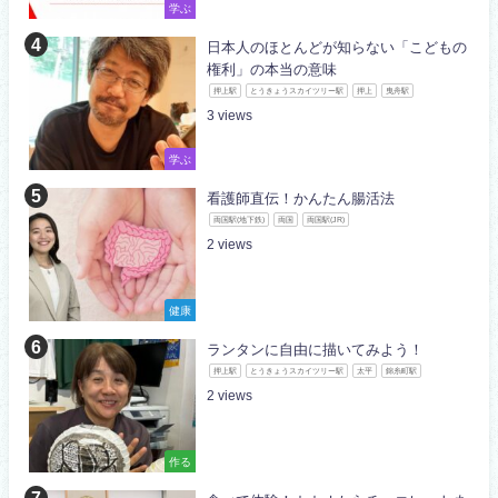
学ぶ
日本人のほとんどが知らない「こどもの
権利」の本当の意味
押上駅
とうきょうスカイツリー駅
押上
曳舟駅
3
学ぶ
看護師直伝！かんたん腸活法
両国駅(地下鉄)
両国
両国駅(JR)
2
健康
ランタンに自由に描いてみよう！
押上駅
とうきょうスカイツリー駅
太平
錦糸町駅
2
作る